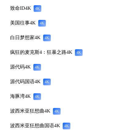
致命ID4K
4K
美国往事4K
4K
白日梦想家4K
4K
疯狂的麦克斯4：狂暴之路4K
4K
源代码4K
4K
源代码国语4K
4K
海豚湾4K
4K
波西米亚狂想曲4K
4K
波西米亚狂想曲国语4K
4K