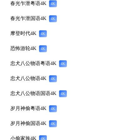
春光乍泄粤语4K
4K
春光乍泄国语4K
4K
摩登时代4K
4K
恐怖游轮4K
4K
忠犬八公物语粤语4K
4K
忠犬八公物语4K
4K
忠犬八公物语国语4K
4K
岁月神偷粤语4K
4K
岁月神偷国语4K
4K
小偷家族4K
4K