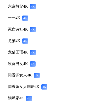
东京教父4K
4K
一一4K
4K
死亡诗社4K
4K
龙猫4K
4K
龙猫国语4K
4K
饮食男女4K
4K
闻香识女人4K
4K
闻香识女人国语4K
4K
钢琴家4K
4K