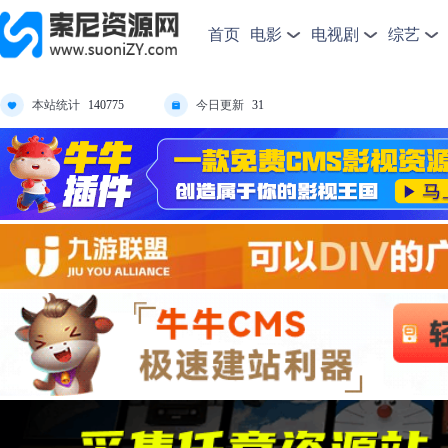
首页
电影
电视剧
综艺
本站统计
今日更新
140775
31