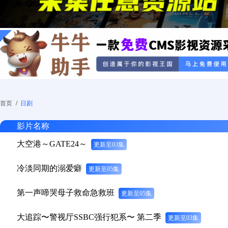
首页
/
日剧
影片名称
大空港～GATE24～
更新至03集
冷淡同期的溺爱癖
更新至05集
第一声啼哭母子救命急救班
更新至05集
大追踪〜警视厅SSBC强行犯系〜 第二季
更新至03集