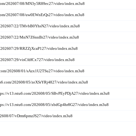
/202607/08/MN3y5R89ec27/video/index.m3u8
/202607/08/uw0EWnErQs27/video/index.m3u8
202607/22/TMvbB0YhsN27/video/index.m3u8
02607/22/MnN7Z6nnBr27/video/index.m3u8
02607/29/RRZZjXcaP127/video/index.m3u8
2607/29/visCfdfCx727/video/index.m3u8
om/202608/01/sAzx1U2TSu27/video/index.m3u8
om/202608/05/zeXSrYRj4827/video/index.m3u8
rstu6.com/202608/05/SBvPEyPDjA27/video/index.m3u8
rstu6.com/202608/05/xbdGp4hr8G27/video/index.m3u8
2608/07/vDrm6pmzJS27/video/index.m3u8