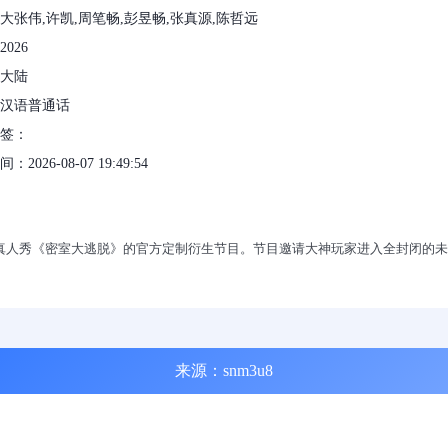
大张伟,许凯,周笔畅,彭昱畅,张真源,陈哲远
026
大陆
汉语普通话
标签：
2026-08-07 19:49:54
脱真人秀《密室大逃脱》的官方定制衍生节目。节目邀请大神玩家进入全封闭的
来源：snm3u8