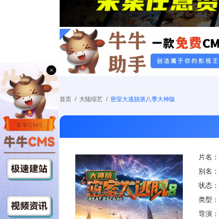
×
首页
/
大陆综艺
/
密室大逃脱第八季大神版
片名：
别名：
状态：更
类型：
导演：