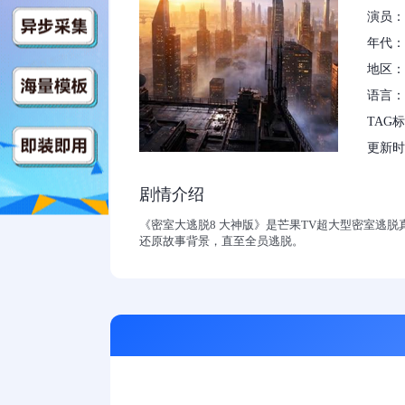
演员：
年代：2
地区：
语言：
TAG
更新时间：
剧情介绍
《密室大逃脱8 大神版》是芒果TV超大型密室逃
还原故事背景，直至全员逃脱。