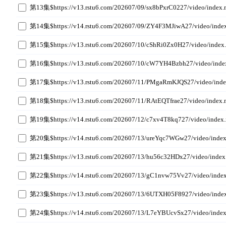
第13集$https://v13.rstu6.com/202607/09/sx8bPxrC0227/video/index
第14集$https://v14.rstu6.com/202607/09/ZY4F3MJiwA27/video/inde
第15集$https://v13.rstu6.com/202607/10/cShRi0Zx0H27/video/index
第16集$https://v13.rstu6.com/202607/10/cW7YH4Bzbh27/video/ind
第17集$https://v13.rstu6.com/202607/11/PMgaRmKJQS27/video/ind
第18集$https://v13.rstu6.com/202607/11/RAtEQTfrae27/video/index
第19集$https://v14.rstu6.com/202607/12/c7xv4T8kq727/video/index
第20集$https://v14.rstu6.com/202607/13/ureYqc7WGw27/video/inde
第21集$https://v13.rstu6.com/202607/13/hu56c32HDx27/video/inde
第22集$https://v14.rstu6.com/202607/13/gC1nvw75Vv27/video/inde
第23集$https://v13.rstu6.com/202607/13/6UTXH05F8927/video/inde
第24集$https://v14.rstu6.com/202607/13/L7eYBUcvSx27/video/inde