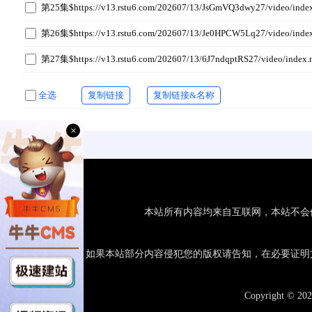
第25集$https://v13.rstu6.com/202607/13/JsGmVQ3dwy27/video/inde
第26集$https://v13.rstu6.com/202607/13/Je0HPCW5Lq27/video/inde
第27集$https://v13.rstu6.com/202607/13/6J7ndqptRS27/video/index
全选
复制链接
复制链接&名称
×
本站所有内容均来自互联网，本站不会
如果本站部分内容侵犯您的版权请告知，在必要证明
Copyright © 20