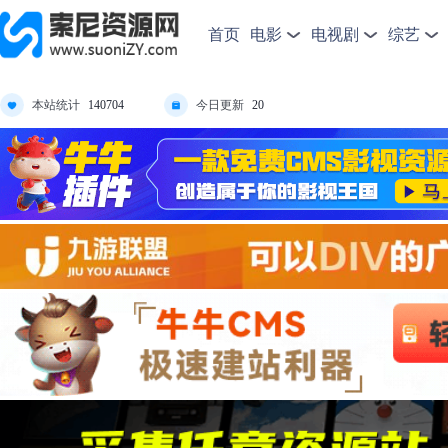
首页
电影
电视剧
综艺
本站统计
今日更新
140704
20