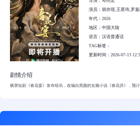
导演：邓亮宏
演员：胡亦瑶,王星玮,罗嘉
年代：2026
地区：中国大陆
语言：汉语普通话
TAG标签：
更新时间：2026-07-13 12:5
剧情介绍
横屏短剧《春花宴》发布组讯，改编自黑颜的女频小说《春花厌》，预计