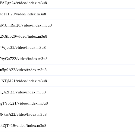
zPADgp24/video/index.m3u8
JtdF1H20/video/index.m3u8
UEMUmRm20/video/index.m3u8
KZQtL520/video/index.m3u8
4Wjcc22/video/index.m3u8
YAyGu722/video/index.m3u8
xn5p9A22/video/index.m3u8
sUNTjM21/video/index.m3u8
kQA2F23/video/index.m3u8
XgTYSQ21/video/index.m3u8
68NkwA22/video/index.m3u8
LkZjT419/video/index.m3u8