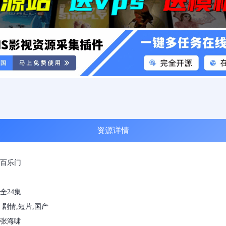
资源详情
百乐门
全24集
 剧情,短片,国产
张海啸