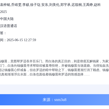
袁梓铭,乔靖雯,李硕,徐子琁,安东,刘美伦,郑宇承,迟筱桐,王禹铮,赵科
025
中国大陆
汉语普通话
标签：
2025-06-15 12:27:59
家钱穆晨，意图帮罗适吞并百乐门。而白洛的真正目的，则是彻底瓦解钱家，为
灭门，白洛向钱穆晨寻求帮助却被羞辱拒绝，并被钱穆晨当场退婚。当得知血洗
现让钱穆晨心怀戒备，但在罗适的暗中帮助之下，钱穆晨逐渐打消了顾虑。钱穆
的真相渐渐浮出水面，白洛也面临着钱穆晨和罗适的情感选择……
来源：snm3u8