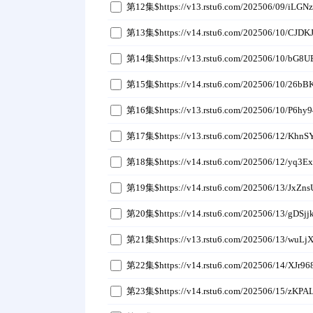
第12集$https://v13.rstu6.com/202506/09/iLGN
第13集$https://v14.rstu6.com/202506/10/CJDK
第14集$https://v13.rstu6.com/202506/10/bG8
第15集$https://v14.rstu6.com/202506/10/26bB
第16集$https://v13.rstu6.com/202506/10/P6hy9
第17集$https://v13.rstu6.com/202506/12/KhnS
第18集$https://v14.rstu6.com/202506/12/yq3E
第19集$https://v14.rstu6.com/202506/13/JxZn
第20集$https://v14.rstu6.com/202506/13/gDSjj
第21集$https://v13.rstu6.com/202506/13/wuLj
第22集$https://v14.rstu6.com/202506/14/XJr9
第23集$https://v14.rstu6.com/202506/15/zKPA