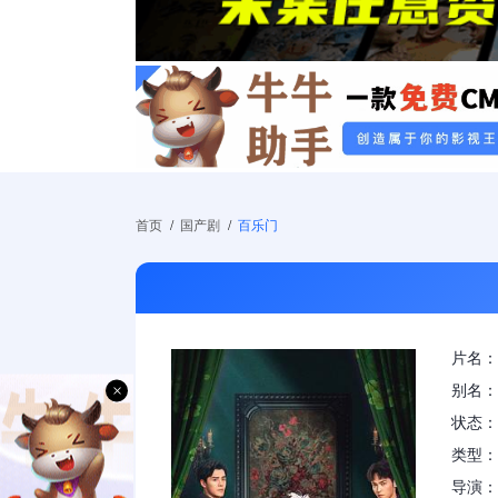
首页
/
国产剧
/
百乐门
片名：
×
别名：
状态：
类型：
导演：