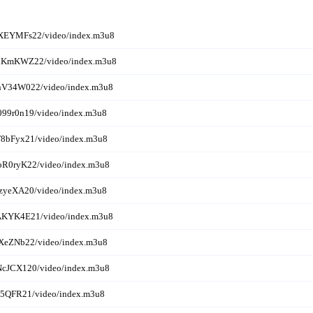
YXEYMFs22/video/index.m3u8
KdKmKWZ22/video/index.m3u8
nV34W022/video/index.m3u8
099r0n19/video/index.m3u8
F8bFyx21/video/index.m3u8
bR0ryK22/video/index.m3u8
tzyeXA20/video/index.m3u8
AKYK4E21/video/index.m3u8
nXeZNb22/video/index.m3u8
NcJCX120/video/index.m3u8
k5QFR21/video/index.m3u8