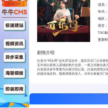
演员：
年代：2
地区：
语言：
TAG
更新时间：
剧情介绍
白洛与“码头帮”会长罗适合作，接近百乐门少东
五年前白家卷入霖城的鸦片交易，一夜之间被仇家
白洛蛰伏多年誓要为白家讨回公道。白洛的突然出
的接近钱忠利。随着调查的深入，当年白家被灭门