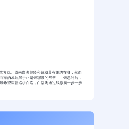
家族复仇。原来白洛曾经和钱穆晨有婚约在身，然而
白家的幕后黑手正是钱穆晨的爷爷——钱忠利后，
晨希望重新追求白洛，白洛则通过钱穆晨一步一步