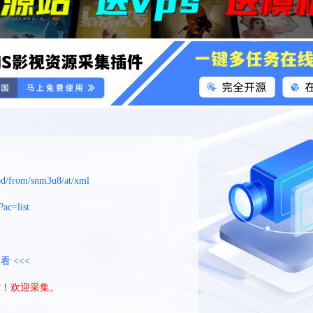
vod/from/snm3u8/at/xml
?ac=list
看 <<<
站！欢迎采集。