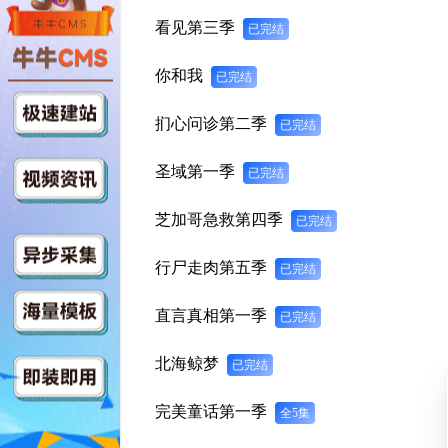
看见第三季
已完结
你和我
已完结
扪心问诊第二季
已完结
圣域第一季
已完结
芝加哥急救第四季
已完结
行尸走肉第五季
已完结
直言真相第一季
已完结
北海鲸梦
已完结
完美童话第一季
全5集