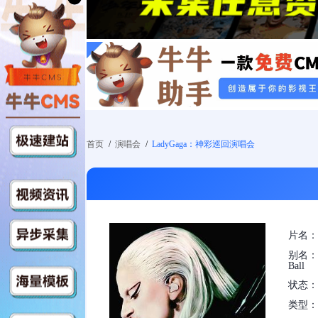
首页
/
演唱会
/
LadyGaga：神彩巡回演唱会
片名：
别名：L
Ball
状态：
类型：