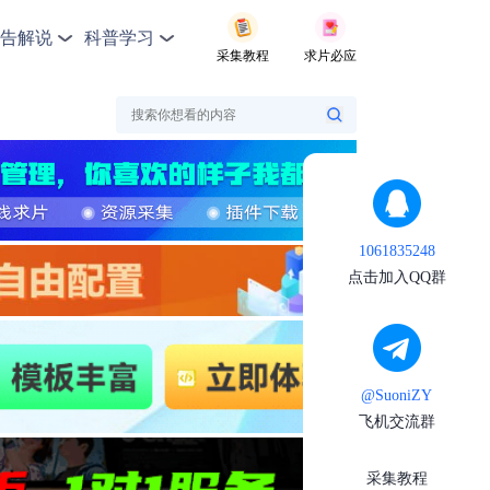
告解说
科普学习
采集教程
求片必应
1061835248
点击加入QQ群
@SuoniZY
飞机交流群
采集教程