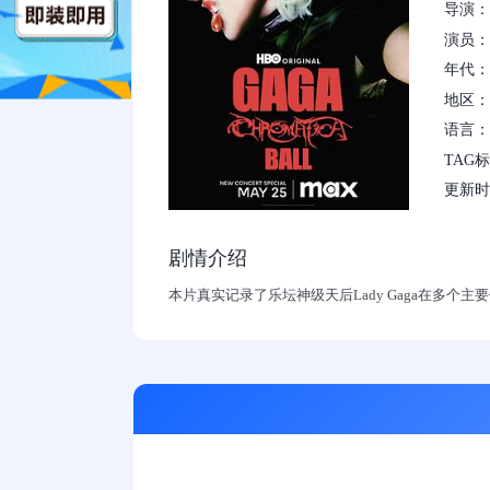
导演：克
演员：L
年代：2
地区：
语言：
TAG
更新时间：
剧情介绍
本片真实记录了乐坛神级天后Lady Gaga在多